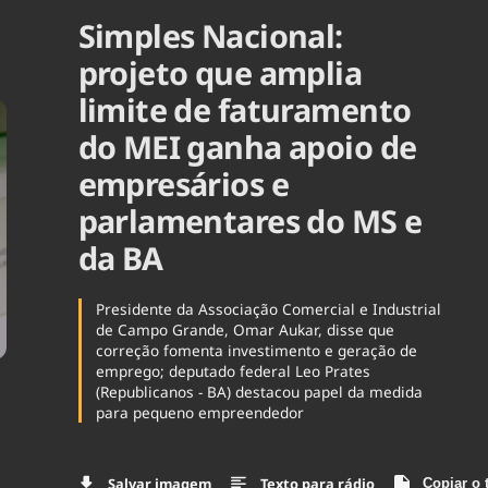
Simples Nacional:
Agronegóc
Brasil
projeto que amplia
Brasil Mine
Ciência & 
limite de faturamento
Cinema
do MEI ganha apoio de
Comporta
empresários e
parlamentares do MS e
da BA
Presidente da Associação Comercial e Industrial
de Campo Grande, Omar Aukar, disse que
correção fomenta investimento e geração de
emprego; deputado federal Leo Prates
(Republicanos - BA) destacou papel da medida
para pequeno empreendedor
Salvar imagem
Texto para rádio
Copiar o 