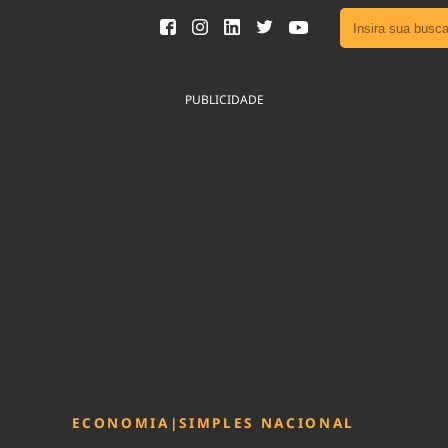
Ver toda
Podcast
PUBLICIDADE
Área do
Publicid
Fique por 
Congresso 
nossos líde
Acesse
ECONOMIA
|
SIMPLES NACIONAL