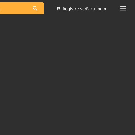
Registre-se/Faça login
s as notícias
Saneamento
s
Indicadores
 comunicador
Bioinsumos
ade Legal
Blog
Brasil Mineral
Quem somos
dentro do
Nacional e
Expediente
res.
Trabalhe no Brasil 61
Contato