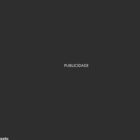
ios
Cultura
Podcast
Economia
Política
ral
Educação
Saúde
Tecnologia
Infraestrutura
Tempo
Internacional
mento
Meio Ambiente
PUBLICIDADE
texto