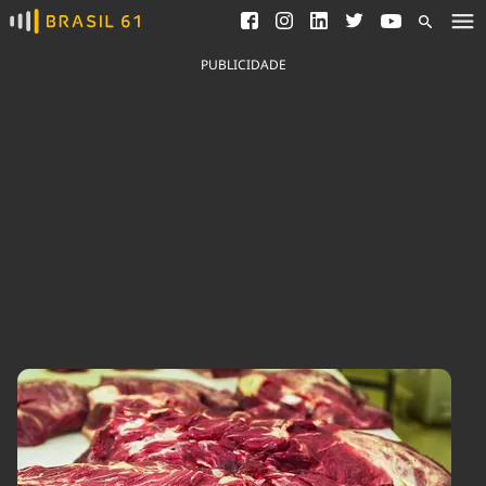
Ver todas as notícias
Saneamento
Podcasts
Indicadores
PUBLICIDADE
Área do comunicador
Bioinsumos
Publicidade Legal
Blog
Brasil Mineral
Fique por dentro do
Congresso Nacional e
Quem somos
nossos líderes.
Expediente
Acesse
Trabalhe no Brasil 61
Contato
Agronegócios
Comportamento
Meio Ambiente
Brasil
Cultura
Podcast
Brasil Mineral
Economia
Política
Ciência &
Educação
Saúde