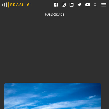
Ver todas as notícias
Saneamento
Podcasts
Indicadores
PUBLICIDADE
Área do comunicador
Bioinsumos
Publicidade Legal
Blog
Brasil Mineral
Fique por dentro do
Congresso Nacional e
Quem somos
nossos líderes.
Expediente
Acesse
Trabalhe no Brasil 61
Contato
Agronegócios
Comportamento
Meio Ambiente
Brasil
Cultura
Podcast
Brasil Mineral
Economia
Política
Ciência &
Educação
Saúde