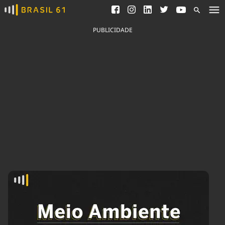
Ver todas as notícias
Saneamento
Podcasts
Indicadores
PUBLICIDADE
Área do comunicador
Bioinsumos
Publicidade Legal
Blog
Brasil Mineral
Fique por dentro do
Congresso Nacional e
Quem somos
nossos líderes.
Expediente
Acesse
Trabalhe no Brasil 61
Contato
Agronegócios
Comportamento
Meio Ambiente
Brasil
Cultura
Podcast
Brasil Mineral
Economia
Política
Ciência &
Educação
Saúde