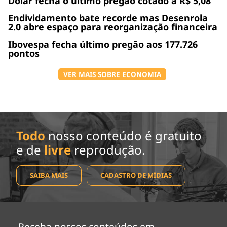
Dólar fecha o último pregão cotado a R$ 5,08
Endividamento bate recorde mas Desenrola
2.0 abre espaço para reorganização financeira
Ibovespa fecha último pregão aos 177.726
pontos
VER MAIS SOBRE ECONOMIA
Todo
nosso conteúdo é gratuito
e de
livre
reprodução.
SAIBA MAIS
CADASTRO DE MÍDIAS
Receba nossos conteúdos em