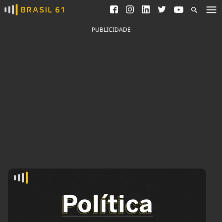
Ver todas as notícias
Saneamento
Podcasts
Indicadores
PUBLICIDADE
Área do comunicador
Bioinsumos
Publicidade Legal
Blog
Brasil Mineral
Fique por dentro do
Congresso Nacional e
Quem somos
nossos líderes.
Expediente
Acesse
Trabalhe no Brasil 61
Contato
Agronegócios
Comportamento
Meio Ambiente
Brasil
Cultura
Podcast
Brasil Mineral
Economia
Política
Ciência &
Educação
Saúde