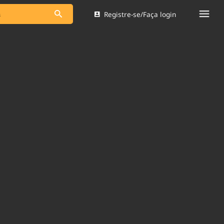
Registre-se/Faça login
s as notícias
Saneamento
s
Indicadores
 comunicador
Bioinsumos
ade Legal
Blog
Brasil Mineral
Quem somos
dentro do
Nacional e
Expediente
res.
Trabalhe no Brasil 61
Contato