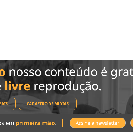
o
nosso conteúdo é grat
e
livre
reprodução.
MAIS
CADASTRO DE MÍDIAS
dos em
primeira mão
.
Assine a newsletter