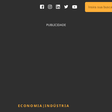
Ver toda
Podcast
PUBLICIDADE
Área do
Publicid
Fique por 
Congresso 
nossos líde
Acesse
ECONOMIA
|
INDÚSTRIA