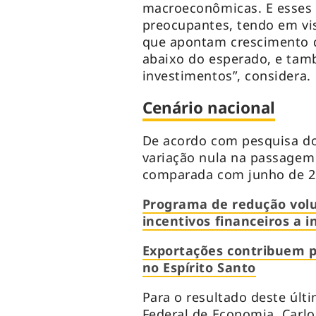
macroeconômicas. E esses
preocupantes, tendo em vi
que apontam crescimento d
abaixo do esperado, e tam
investimentos”, considera.
Cenário nacional
De acordo com pesquisa do
variação nula na passagem
comparada com junho de 20
Programa de redução volu
incentivos financeiros a i
Exportações contribuem p
no Espírito Santo
Para o resultado deste últ
Federal de Economia, Carlo