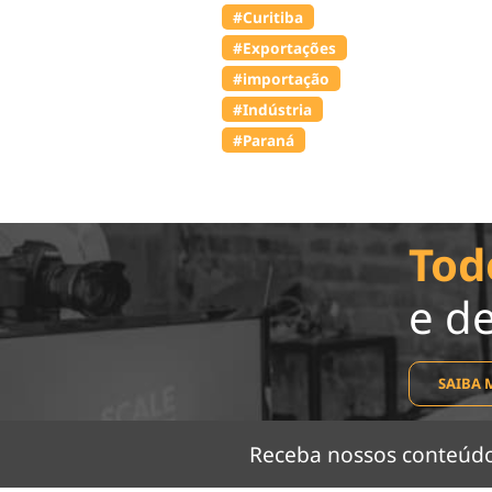
#Curitiba
#Exportações
#importação
#Indústria
#Paraná
Tod
e d
SAIBA 
Receba nossos conteú