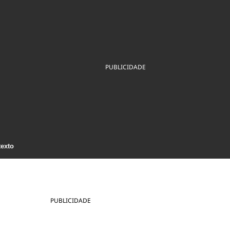
ios
Cultura
Podcast
Economia
Política
ral
Educação
Saúde
Tecnologia
Infraestrutura
Tempo
Internacional
mento
Meio Ambiente
PUBLICIDADE
texto
PUBLICIDADE