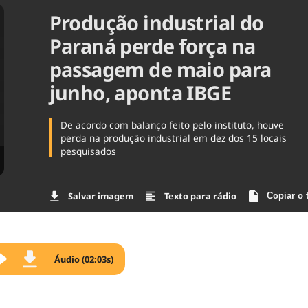
Produção industrial do
Agronegóc
Brasil
Paraná perde força na
Brasil Mine
Ciência & 
passagem de maio para
Cinema
junho, aponta IBGE
Comporta
De acordo com balanço feito pelo instituto, houve
perda na produção industrial em dez dos 15 locais
pesquisados
Salvar imagem
Texto para rádio
Copiar o 
Áudio (02:03s)