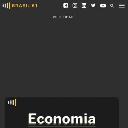
Ver todas as notícias
Saneamento
Podcasts
Indicadores
PUBLICIDADE
Área do comunicador
Bioinsumos
Publicidade Legal
Blog
Brasil Mineral
Fique por dentro do
Congresso Nacional e
Quem somos
nossos líderes.
Expediente
Acesse
Trabalhe no Brasil 61
Contato
Agronegócios
Comportamento
Meio Ambiente
Brasil
Cultura
Podcast
Brasil Mineral
Economia
Política
Ciência &
Educação
Saúde