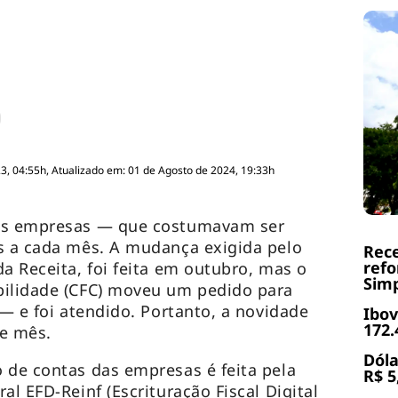
, 04:55h, Atualizado em: 01 de Agosto de 2024, 19:33h
das empresas — que costumavam ser
s a cada mês. A mudança exigida pelo
Rece
refo
a Receita, foi feita em outubro, mas o
Simp
bilidade (CFC) moveu um pedido para
 — e foi atendido. Portanto, a novidade
Ibov
172.
te mês.
Dóla
 de contas das empresas é feita pela
R$ 5
al EFD-Reinf (Escrituração Fiscal Digital