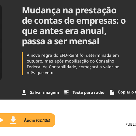
Mudança na prestação
Agronegóc
Brasil
de contas de empresas: o
Brasil Mine
Ciência & 
que antes era anual,
Cinema
passa a ser mensal
Comporta
A nova regra do EFD-Reinf foi determinada em
outubro, mas após mobilização do Conselho
Federal de Contabilidade, começará a valer no
mês que vem
Salvar imagem
Texto para rádio
Copiar o 
Áudio (02:13s)
PUBL