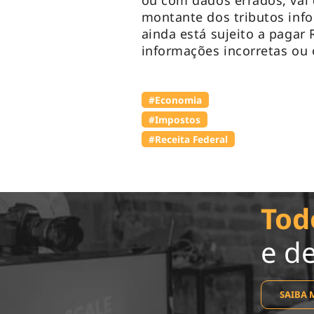
ou com dados errados, vai
montante dos tributos inf
ainda está sujeito a pagar
informações incorretas ou 
#Economia
#Impostos
#Receita Federal
Tod
e d
SAIBA 