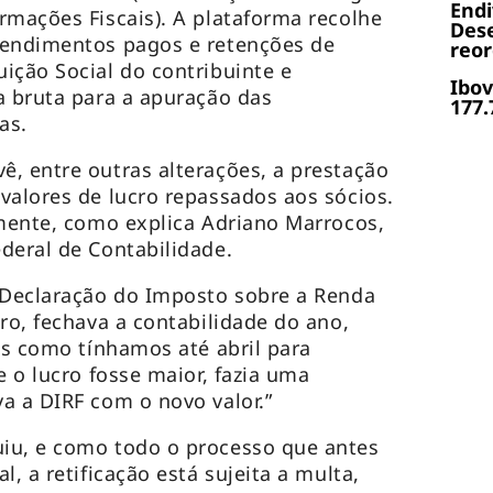
End
rmações Fiscais). A plataforma recolhe
Dese
rendimentos pagos e retenções de
reor
ição Social do contribuinte e
Ibov
a bruta para a apuração das
177.
ias.
, entre outras alterações, a prestação
valores de lucro repassados aos sócios.
rmente, como explica Adriano Marrocos,
deral de Contabilidade.
(Declaração do Imposto sobre a Renda
ro, fechava a contabilidade do ano,
mas como tínhamos até abril para
e o lucro fosse maior, fazia uma
a a DIRF com o novo valor.”
iu, e como todo o processo que antes
l, a retificação está sujeita a multa,