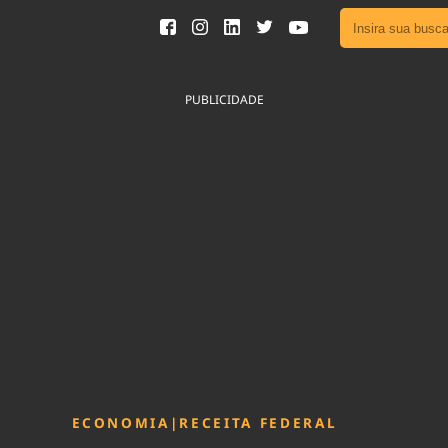
Ver toda
Podcast
PUBLICIDADE
Área do
Publicid
Fique por 
Congresso 
nossos líde
Acesse
ECONOMIA
|
RECEITA FEDERAL