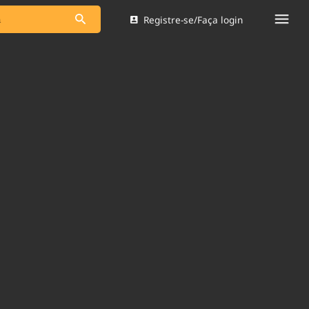
Registre-se/Faça login
s as notícias
Saneamento
s
Indicadores
 comunicador
Bioinsumos
ade Legal
Blog
Brasil Mineral
Quem somos
dentro do
Nacional e
Expediente
res.
Trabalhe no Brasil 61
Contato