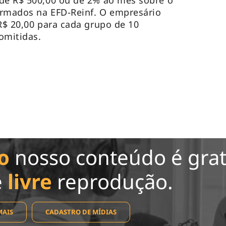
 de R$ 500,00 ou de 2% ao mês sobre o
ormados na EFD-Reinf. O empresário
 R$ 20,00 para cada grupo de 10
omitidas.
o
nosso conteúdo é grat
e
livre
reprodução.
MAIS
CADASTRO DE MÍDIAS