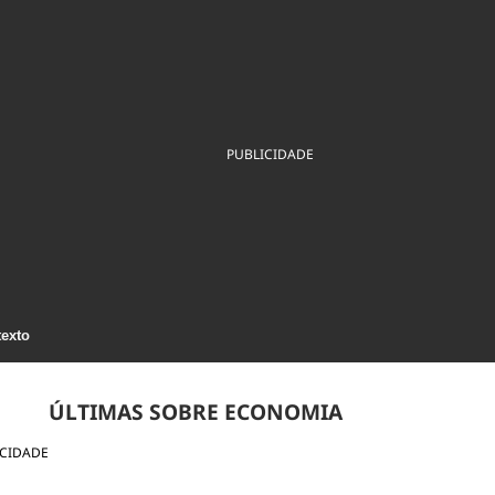
ios
Cultura
Podcast
Economia
Política
ral
Educação
Saúde
Tecnologia
Infraestrutura
Tempo
Internacional
mento
Meio Ambiente
PUBLICIDADE
texto
ÚLTIMAS SOBRE ECONOMIA
ICIDADE