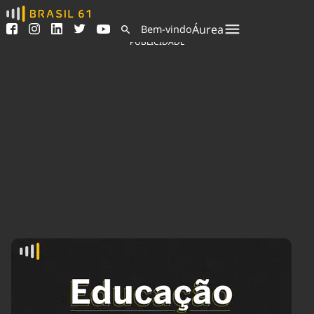
Ver todas as notícias
Saneamento
Áurea
Bem-vindo
Podcasts
Indicadores
PUBLICIDADE
Área do comunicador
Bioinsumos
Publicidade Legal
Blog
Sair da plataforma
Brasil Mineral
Quem somos
Fique por dentro do
Congresso Nacional e
Expediente
nossos líderes.
Trabalhe no Brasil 61
Acesse
Contato
Agronegócios
Comportamento
Meio Ambiente
Brasil
Cultura
Podcast
Brasil Mineral
Economia
Política
Ciência &
Educação
Saúde