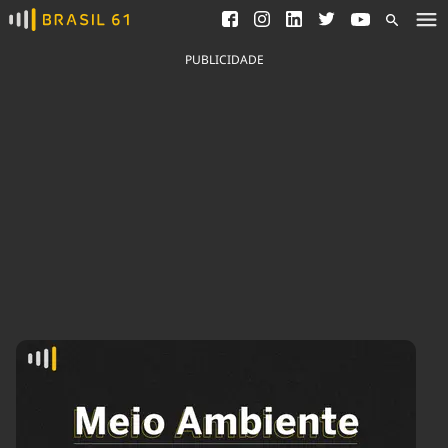
Ver todas as notícias
Saneamento
Podcasts
Indicadores
PUBLICIDADE
Área do comunicador
Bioinsumos
Publicidade Legal
Blog
Brasil Mineral
Fique por dentro do
Congresso Nacional e
Quem somos
nossos líderes.
Expediente
Acesse
Trabalhe no Brasil 61
Contato
Agronegócios
Comportamento
Meio Ambiente
Brasil
Cultura
Podcast
Brasil Mineral
Economia
Política
Ciência &
Educação
Saúde