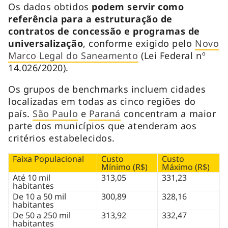
Os dados obtidos
podem servir como
referência para a estruturação de
contratos de concessão e programas de
universalização
, conforme exigido pelo
Novo
Marco Legal do Saneamento
(Lei Federal nº
14.026/2020).
Os grupos de benchmarks incluem cidades
localizadas em todas as cinco regiões do
país.
São Paulo
e
Paraná
concentram a maior
parte dos municípios que atenderam aos
critérios estabelecidos.
Faixa Populacional
Custo
Custo
Mínimo (R$)
Máximo (R$)
Até 10 mil
313,05
331,23
habitantes
De 10 a 50 mil
300,89
328,16
habitantes
De 50 a 250 mil
313,92
332,47
habitantes