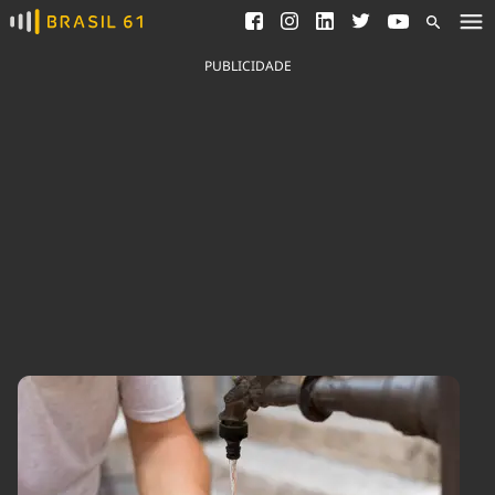
Ver todas as notícias
Saneamento
Podcasts
Indicadores
PUBLICIDADE
Área do comunicador
Bioinsumos
Publicidade Legal
Blog
Brasil Mineral
Fique por dentro do
Congresso Nacional e
Quem somos
nossos líderes.
Expediente
Acesse
Trabalhe no Brasil 61
Contato
Agronegócios
Comportamento
Meio Ambiente
Brasil
Cultura
Podcast
Brasil Mineral
Economia
Política
Ciência &
Educação
Saúde