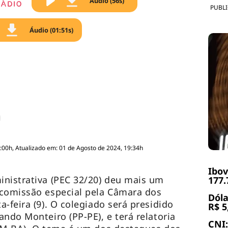
Áudio (56s)
PUBL
Áudio (01:51s)
:00h, Atualizado em: 01 de Agosto de 2024, 19:34h
Ibov
nistrativa (PEC 32/20) deu mais um
177.
 comissão especial pela Câmara dos
Dóla
-feira (9). O colegiado será presidido
R$ 5
ndo Monteiro (PP-PE), e terá relatoria
CNI: