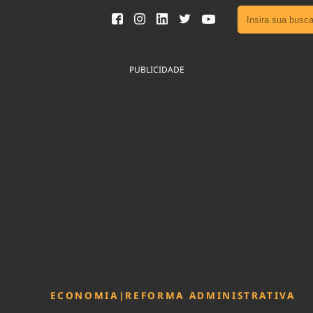
Ver toda
Podcast
PUBLICIDADE
Área do
Publicid
Fique por 
Congresso 
nossos líde
Acesse
ECONOMIA
|
REFORMA ADMINISTRATIVA