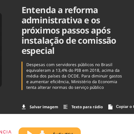
Entenda a reforma
Agronegóc
Brasil
administrativa e os
Brasil Mine
Ciência & 
próximos passos após
Cinema
instalação de comissão
Comporta
especial
Despesas com servidores públicos no Brasil
equivaleram a 13,4% do PIB em 2018, acima da
média dos países da OCDE. Para diminuir gastos
e aumentar eficiência, Ministério da Economia
tenta alterar normas do serviço público
Salvar imagem
Texto para rádio
Copiar o 