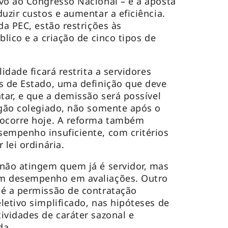
vo ao Congresso Nacional – é a aposta
uzir custos e aumentar a eficiência.
da PEC, estão restrições às
blico e a criação de cinco tipos de
idade ficará restrita a servidores
s de Estado, uma definição que deve
tar, e que a demissão será possível
rgão colegiado, não somente após o
 ocorre hoje. A reforma também
empenho insuficiente, com critérios
 lei ordinária.
não atingem quem já é servidor, mas
om desempenho em avaliações. Outro
 é a permissão de contratação
letivo simplificado, nas hipóteses de
ividades de caráter sazonal e
da.