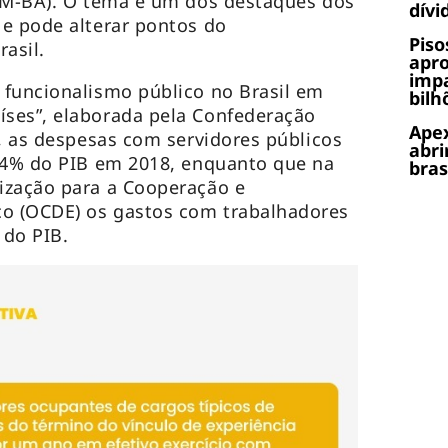
DEM-BA). O tema é um dos destaques dos
dívi
e pode alterar pontos do
Piso
rasil.
apr
impa
 funcionalismo público no Brasil em
bilh
ses”, elaborada pela Confederação
Apex
), as despesas com servidores públicos
abri
3,4% do PIB em 2018, enquanto que na
bras
ização para a Cooperação e
o (OCDE) os gastos com trabalhadores
 do PIB.