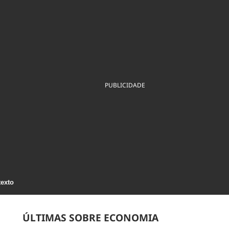
ios
Cultura
Podcast
Economia
Política
ral
Educação
Saúde
Tecnologia
Infraestrutura
Tempo
Internacional
mento
Meio Ambiente
PUBLICIDADE
texto
ÚLTIMAS SOBRE ECONOMIA