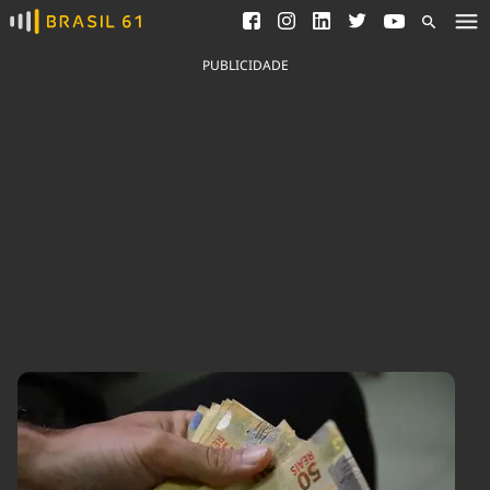
Ver todas as notícias
Saneamento
Podcasts
Indicadores
PUBLICIDADE
Área do comunicador
Bioinsumos
Publicidade Legal
Blog
Brasil Mineral
Fique por dentro do
Congresso Nacional e
Quem somos
nossos líderes.
Expediente
Acesse
Trabalhe no Brasil 61
Contato
Agronegócios
Comportamento
Meio Ambiente
Brasil
Cultura
Podcast
Brasil Mineral
Economia
Política
Ciência &
Educação
Saúde