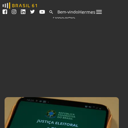
Ver todas as notícias
Saneamento
Hermes
Bem-vindo
Podcasts
Indicadores
PUBLICIDADE
Área do comunicador
Bioinsumos
Publicidade Legal
Blog
Sair da plataforma
Brasil Mineral
Quem somos
Fique por dentro do
Congresso Nacional e
Expediente
nossos líderes.
Trabalhe no Brasil 61
Acesse
Contato
Agronegócios
Comportamento
Meio Ambiente
Brasil
Cultura
Podcast
Brasil Mineral
Economia
Política
Ciência &
Educação
Saúde