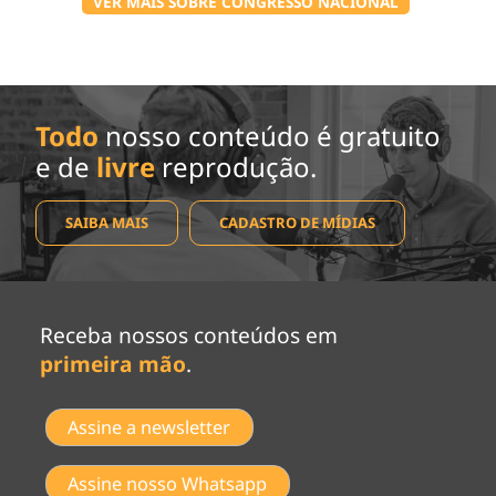
VER MAIS SOBRE CONGRESSO NACIONAL
Todo
nosso conteúdo é gratuito
e de
livre
reprodução.
SAIBA MAIS
CADASTRO DE MÍDIAS
Receba nossos conteúdos em
primeira mão
.
Assine a newsletter
Assine nosso Whatsapp