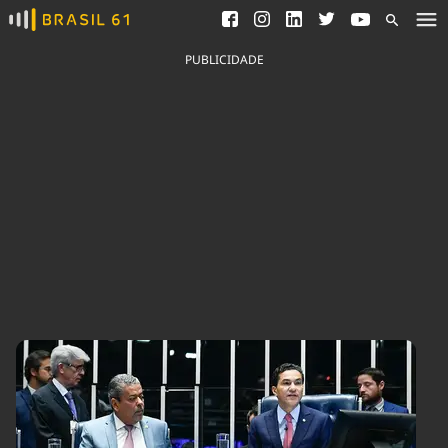
Ver todas as notícias
Saneamento
Podcasts
Indicadores
PUBLICIDADE
Área do comunicador
Bioinsumos
Publicidade Legal
Blog
Brasil Mineral
Fique por dentro do
Congresso Nacional e
Quem somos
nossos líderes.
Expediente
Acesse
Trabalhe no Brasil 61
Contato
Agronegócios
Comportamento
Meio Ambiente
Brasil
Cultura
Podcast
Brasil Mineral
Economia
Política
Ciência &
Educação
Saúde