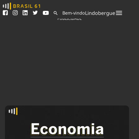
Ver todas as notícias
Saneamento
Lindobergue
Bem-vindo
Podcasts
Indicadores
PUBLICIDADE
Área do comunicador
Bioinsumos
Publicidade Legal
Blog
Sair da plataforma
Brasil Mineral
Quem somos
Fique por dentro do
Congresso Nacional e
Expediente
nossos líderes.
Trabalhe no Brasil 61
Acesse
Contato
Agronegócios
Comportamento
Meio Ambiente
Brasil
Cultura
Podcast
Brasil Mineral
Economia
Política
Ciência &
Educação
Saúde