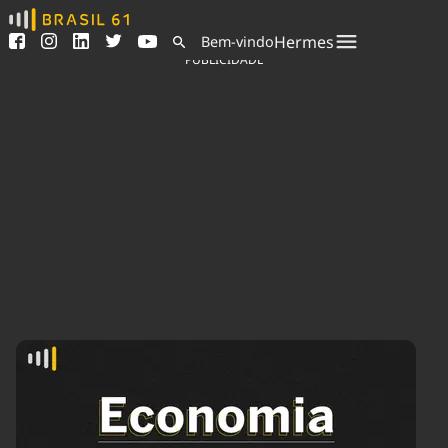
Ver todas as notícias
Saneamento
Hermes
Bem-vindo
Podcasts
Indicadores
PUBLICIDADE
Área do comunicador
Bioinsumos
Publicidade Legal
Blog
Sair da plataforma
Brasil Mineral
Quem somos
Fique por dentro do
Congresso Nacional e
Expediente
nossos líderes.
Trabalhe no Brasil 61
Acesse
Contato
Agronegócios
Comportamento
Meio Ambiente
Brasil
Cultura
Podcast
Brasil Mineral
Economia
Política
Ciência &
Educação
Saúde