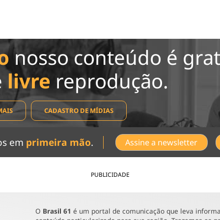
o
nosso conteúdo é grat
e
livre
reprodução.
MAIS
CADASTRO DE MÍDIAS
dos em
primeira mão
.
Assine a newsletter
PUBLICIDADE
O
Brasil 61
é um portal de comunicação que leva informaç