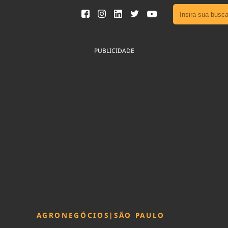
Ver toda
Podcast
PUBLICIDADE
Área do
Publicid
Fique por 
Congresso 
nossos líde
Acesse
AGRONEGÓCIOS
|
SÃO PAULO