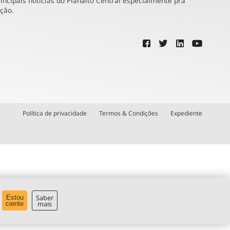
incipais notícias do Planalto Central especialmente pra
ução.
Política de privacidade
Termos & Condições
Expediente
Saber
Estou
mais
ciente