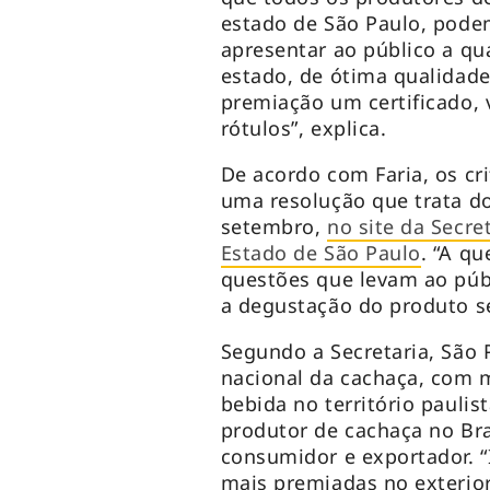
estado de São Paulo, podem
apresentar ao público a q
estado, de ótima qualidad
premiação um certificado, v
rótulos”, explica.
De acordo com Faria, os cr
uma resolução que trata d
setembro,
no site da Secre
Estado de São Paulo
. “A q
questões que levam ao púb
a degustação do produto se
Segundo a Secretaria, São
nacional da cachaça, com 
bebida no território paulis
produtor de cachaça no Bra
consumidor e exportador. “
mais premiadas no exterior