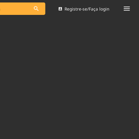
Registre-se/Faça login
s as notícias
Saneamento
s
Indicadores
 comunicador
Bioinsumos
ade Legal
Blog
Brasil Mineral
Quem somos
dentro do
Nacional e
Expediente
res.
Trabalhe no Brasil 61
Contato