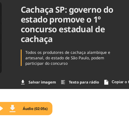
Cachaça SP: governo do
Agronegóc
Brasil
estado promove o 1º
Brasil Mine
Ciência & 
concurso estadual de
Cinema
cachaça
Comporta
Todos os produtores de cachaça alambique e
artesanal, do estado de São Paulo, podem
participar do concurso
Salvar imagem
Texto para rádio
Copiar o 
Áudio (02:05s)