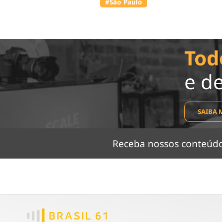
#São Paulo
Tod
e d
SAIBA 
Receba nossos conteú