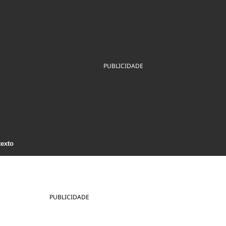
ios
Cultura
Podcast
Economia
Política
ral
Educação
Saúde
Tecnologia
Infraestrutura
Tempo
Internacional
mento
Meio Ambiente
PUBLICIDADE
texto
PUBLICIDADE