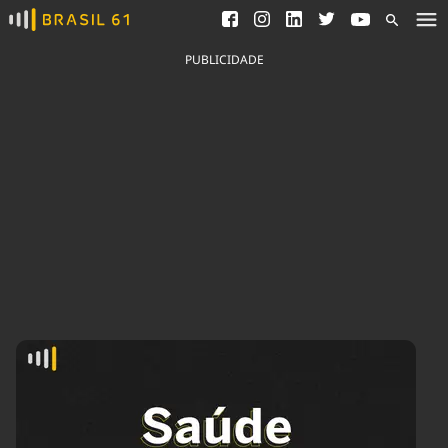
Ver todas as notícias
Saneamento
Podcasts
Indicadores
PUBLICIDADE
Área do comunicador
Bioinsumos
Publicidade Legal
Blog
Brasil Mineral
Fique por dentro do
Congresso Nacional e
Quem somos
nossos líderes.
Expediente
Acesse
Trabalhe no Brasil 61
Contato
Agronegócios
Comportamento
Meio Ambiente
Brasil
Cultura
Podcast
Brasil Mineral
Economia
Política
Ciência &
Educação
Saúde