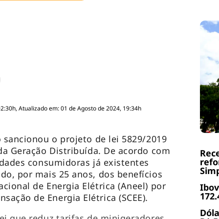
02:30h, Atualizado em: 01 de Agosto de 2024, 19:34h
o sancionou o projeto de lei 5829/2019
 da Geração Distribuída. De acordo com
Rece
refo
nidades consumidoras já existentes
Simp
do, por mais 25 anos, dos benefícios
cional de Energia Elétrica (Aneel) por
Ibov
172.
sação de Energia Elétrica (SCEE).
Dóla
ei que reduz tarifas de minigeradores