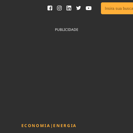
Ver toda
Podcast
PUBLICIDADE
Área do
Publicid
Sair da 
Fique por 
Congresso 
nossos líde
Acesse
ECONOMIA
|
ENERGIA