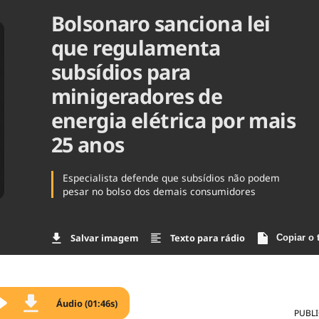
Bolsonaro sanciona lei
Agronegóc
Brasil
que regulamenta
Brasil Mine
Ciência & 
subsídios para
Cinema
minigeradores de
Comporta
energia elétrica por mais
25 anos
Especialista defende que subsídios não podem
pesar no bolso dos demais consumidores
Salvar imagem
Texto para rádio
Copiar o 
Áudio (01:46s)
PUBL