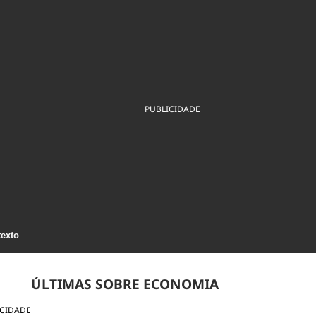
ios
Cultura
Podcast
Economia
Política
ral
Educação
Saúde
Tecnologia
Infraestrutura
Tempo
Internacional
mento
Meio Ambiente
PUBLICIDADE
texto
ÚLTIMAS SOBRE ECONOMIA
ICIDADE