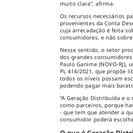
muito clara”, afirma.
Os recursos necessários par
provenientes da Conta Des
cuja arrecadação é feita s
consumidores, e não sobre 
Nesse sentido, o setor pro
dos grandes consumidores 
Paulo Ganime (NOVO-RJ), u
PL 414/2021, que propõe l
todos os níveis possam esc
podendo pagar mais barato
“A Geração Distribuída e o
como parceiros, porque ha
- que tem que atender a q
consumidor poderá escolher
O que é Geração Distr