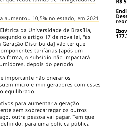
R$ 5
End
Dese
ica aumentou 10,5% no estado, em 2021
reor
létrica da Universidade de Brasília,
Ibov
177.
egundo o artigo 17 da nova lei, “as
Geração Distribuída] vão ter que
componentes tarifárias [após um
ssa forma, o subsídio não impactará
umidores, depois do período
 é importante não onerar os
suem micro e minigeradores com esses
o equilibrado.
ntivos para aumentar a geração
mente sem sobrecarregar os outros
ago, outra pessoa vai pagar. Tem que
definido, para uma política pública