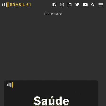
Ver todas as notícias
Saneamento
Podcasts
Indicadores
PUBLICIDADE
Área do comunicador
Bioinsumos
Publicidade Legal
Blog
Brasil Mineral
Fique por dentro do
Congresso Nacional e
Quem somos
nossos líderes.
Expediente
Acesse
Trabalhe no Brasil 61
Contato
Agronegócios
Comportamento
Meio Ambiente
Brasil
Cultura
Podcast
Brasil Mineral
Economia
Política
Ciência &
Educação
Saúde