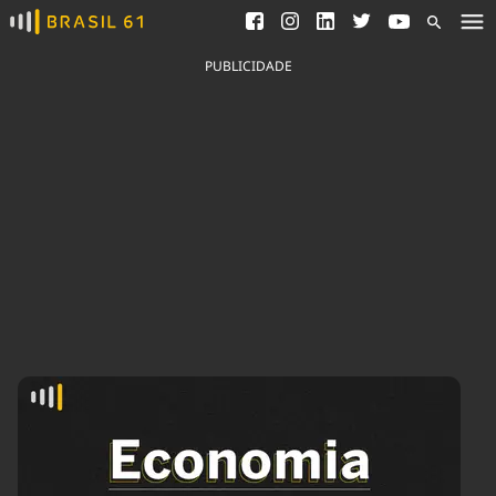
Ver todas as notícias
Saneamento
Podcasts
Indicadores
PUBLICIDADE
Área do comunicador
Bioinsumos
Publicidade Legal
Blog
Brasil Mineral
Fique por dentro do
Congresso Nacional e
Quem somos
nossos líderes.
Expediente
Acesse
Trabalhe no Brasil 61
Contato
Agronegócios
Comportamento
Meio Ambiente
Brasil
Cultura
Podcast
Brasil Mineral
Economia
Política
Ciência &
Educação
Saúde