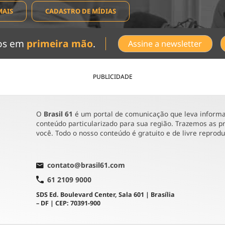
MAIS
CADASTRO DE MÍDIAS
dos em
primeira mão
.
Assine a newsletter
PUBLICIDADE
O
Brasil 61
é um portal de comunicação que leva informaç
conteúdo particularizado para sua região. Trazemos as pr
você. Todo o nosso conteúdo é gratuito e de livre reprod
contato@brasil61.com
61 2109 9000
SDS Ed. Boulevard Center, Sala 601 | Brasília
– DF | CEP: 70391-900