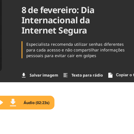
8 de fevereiro: Dia
Agronegóc
Brasil
Internacional da
Brasil Mine
Ciência & 
Internet Segura
Cinema
Comporta
Especialista recomenda utilizar senhas diferentes
para cada acesso e não compartilhar informações
pessoais para evitar cair em golpes
Salvar imagem
Texto para rádio
Copiar o 
Áudio (02:23s)