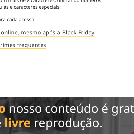
om mais de 8 caracteres, utilizando números,
las e caracteres especiais;
ra cada acesso.
 online, mesmo após a Black Friday
crimes frequentes
o
nosso conteúdo é grat
e
livre
reprodução.