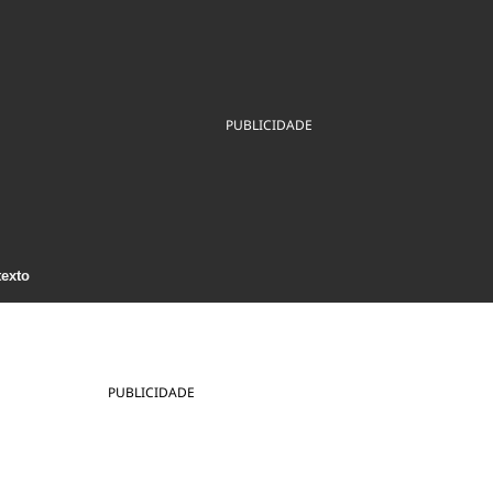
ios
Cultura
Podcast
Economia
Política
ral
Educação
Saúde
Tecnologia
Infraestrutura
Tempo
Internacional
PUBLICIDADE
mento
Meio Ambiente
texto
PUBLICIDADE