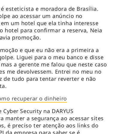
é esteticista e moradora de Brasília.
olpe ao acessar um anúncio no
m um hotel que ela tinha interesse
o hotel para confirmar a reserva, Neia
havia promoção.
moção e que eu não era a primeira a
 golpe. Liguei para o meu banco e disse
, mas a gerente me falou que neste caso
 eles me devolvessem. Entrei no meu no
z de tudo para tentar reverter e não
sta.
omo recuperar o dinheiro
de Cyber Security na DARYUS
ra manter a segurança ao acessar sites
, é preciso ter atenção aos links do
NPJ da empresa para saber se é