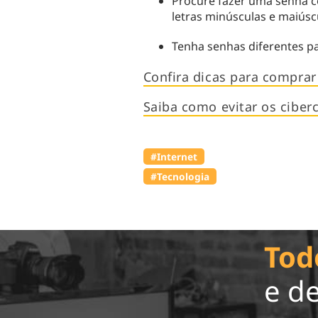
Procure fazer uma senha c
letras minúsculas e maiúscu
Tenha senhas diferentes pa
Confira dicas para comprar
Saiba como evitar os ciber
#Internet
#Tecnologia
Tod
e d