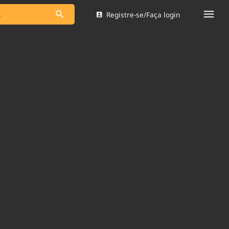
Registre-se/Faça login
s as notícias
Saneamento
s
Indicadores
 comunicador
Bioinsumos
ade Legal
Blog
Brasil Mineral
Quem somos
dentro do
Nacional e
Expediente
res.
Trabalhe no Brasil 61
Contato