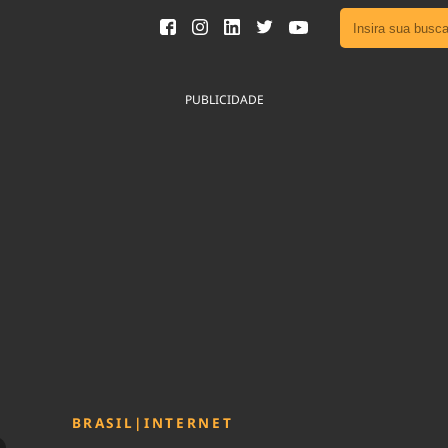
Ver toda
Podcast
PUBLICIDADE
Área do
Publicid
Fique por 
Congresso 
nossos líde
Acesse
BRASIL
|
INTERNET