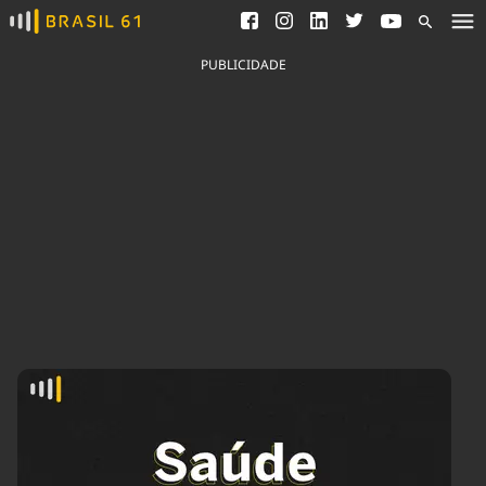
Ver todas as notícias
Saneamento
Podcasts
Indicadores
PUBLICIDADE
Área do comunicador
Bioinsumos
Publicidade Legal
Blog
Brasil Mineral
Fique por dentro do
Congresso Nacional e
Quem somos
nossos líderes.
Expediente
Acesse
Trabalhe no Brasil 61
Contato
Agronegócios
Comportamento
Meio Ambiente
Brasil
Cultura
Podcast
Brasil Mineral
Economia
Política
Ciência &
Educação
Saúde