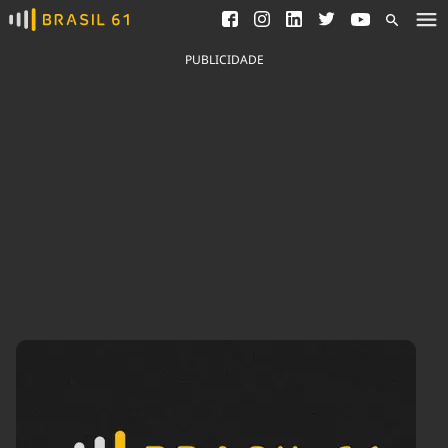
Ver todas as notícias
Saneamento
Podcasts
Indicadores
PUBLICIDADE
Área do comunicador
Bioinsumos
Publicidade Legal
Blog
Brasil Mineral
Fique por dentro do
Congresso Nacional e
Quem somos
nossos líderes.
Expediente
Acesse
Trabalhe no Brasil 61
Contato
Agronegócios
Comportamento
Meio Ambiente
Brasil
Cultura
Podcast
Brasil Mineral
Economia
Política
Ciência &
Educação
Saúde