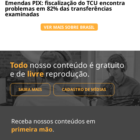
Emendas PIX: fiscalização do TCU encontra
problemas em 82% das transferências
examinadas
VER MAIS SOBRE BRASIL
Todo
nosso conteúdo é gratuito
e de
livre
reprodução.
SAIBA MAIS
CADASTRO DE MÍDIAS
Receba nossos conteúdos em
primeira mão
.