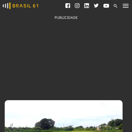
Ver todas as notícias
Saneamento
Podcasts
Indicadores
PUBLICIDADE
Área do comunicador
Bioinsumos
Publicidade Legal
Blog
Brasil Mineral
Fique por dentro do
Congresso Nacional e
Quem somos
nossos líderes.
Expediente
Acesse
Trabalhe no Brasil 61
Contato
Agronegócios
Comportamento
Meio Ambiente
Brasil
Cultura
Podcast
Brasil Mineral
Economia
Política
Ciência &
Educação
Saúde