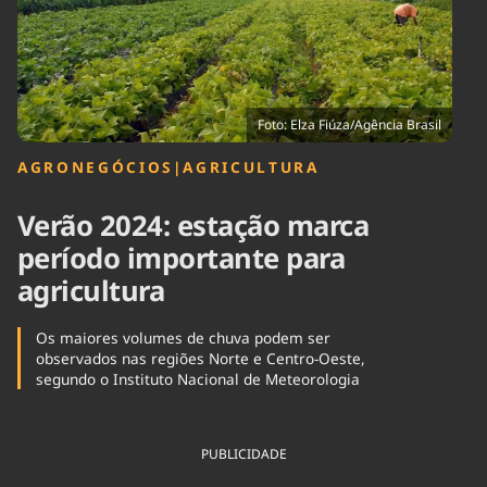
Tecnologia
Infraestrutura
Tempo
Cinema
Internacional
Foto: Elza Fiúza/Agência Brasil
AGRONEGÓCIOS
|
AGRICULTURA
Verão 2024: estação marca
período importante para
agricultura
Os maiores volumes de chuva podem ser
observados nas regiões Norte e Centro-Oeste,
segundo o Instituto Nacional de Meteorologia
PUBLICIDADE