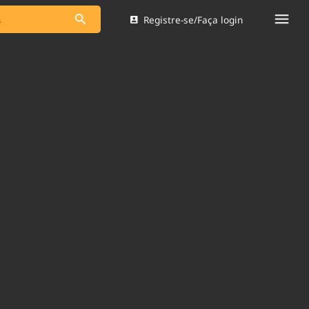
Registre-se/Faça login
s as notícias
Saneamento
s
Indicadores
 comunicador
Bioinsumos
ade Legal
Blog
Brasil Mineral
Quem somos
dentro do
Nacional e
Expediente
res.
Trabalhe no Brasil 61
Contato