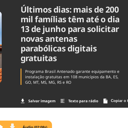
Últimos dias: mais de 200
Agronegóc
Brasil
mil famílias têm até o dia
Brasil Mine
Ciência & 
13 de junho para solicitar
Cinema
novas antenas
Comporta
parabólicas digitais
gratuitas
Programa Brasil Antenado garante equipamento e
instalação gratuitas em 108 municípios da BA, ES,
GO, MT, MS, MG, RS e RO
Salvar imagem
Texto para rádio
Copiar o 
Áudio (02:08s)