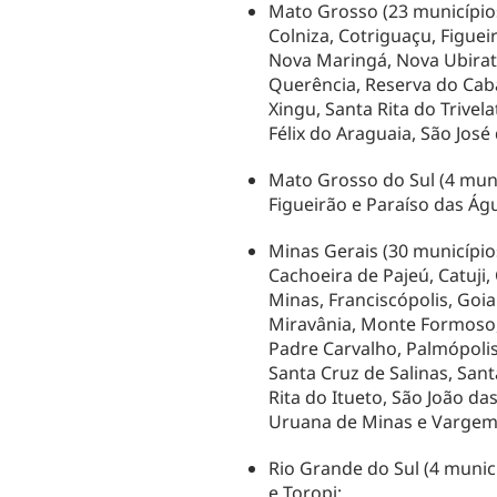
Mato Grosso (23 municípios
Colniza, Cotriguaçu, Figuei
Nova Maringá, Nova Ubirat
Querência, Reserva do Caba
Xingu, Santa Rita do Trivel
Félix do Araguaia, São Jos
Mato Grosso do Sul (4 munic
Figueirão e Paraíso das Ág
Minas Gerais (30 município
Cachoeira de Pajeú, Catuj
Minas, Franciscópolis, Goi
Miravânia, Monte Formoso,
Padre Carvalho, Palmópoli
Santa Cruz de Salinas, Sant
Rita do Itueto, São João da
Uruana de Minas e Vargem
Rio Grande do Sul (4 munic
e Toropi;