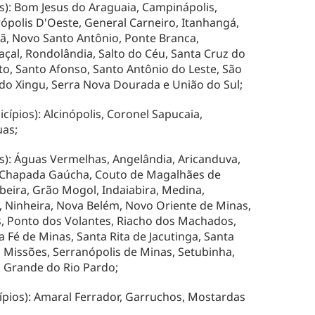
): Bom Jesus do Araguaia, Campinápolis,
rópolis D'Oeste, General Carneiro, Itanhangá,
ã, Novo Santo Antônio, Ponte Branca,
çal, Rondolândia, Salto do Céu, Santa Cruz do
ato, Santo Afonso, Santo Antônio do Leste, São
é do Xingu, Serra Nova Dourada e União do Sul;
ípios): Alcinópolis, Coronel Sapucaia,
uas;
s): Águas Vermelhas, Angelândia, Aricanduva,
i, Chapada Gaúcha, Couto de Magalhães de
abeira, Grão Mogol, Indaiabira, Medina,
 Ninheira, Nova Belém, Novo Oriente de Minas,
s, Ponto dos Volantes, Riacho dos Machados,
a Fé de Minas, Santa Rita de Jacutinga, Santa
s Missões, Serranópolis de Minas, Setubinha,
 Grande do Rio Pardo;
ípios): Amaral Ferrador, Garruchos, Mostardas