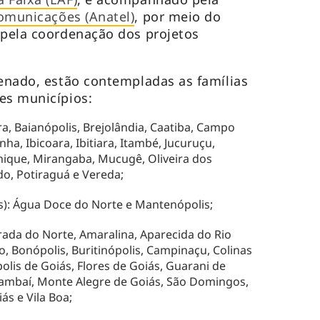
omunicações (Anatel)
, por meio do
 pela coordenação dos projetos
tenado, estão contempladas as famílias
es municípios:
ra, Baianópolis, Brejolândia, Caatiba, Campo
ha, Ibicoara, Ibitiara, Itambé, Jucuruçu,
nique, Mirangaba, Mucugê, Oliveira dos
ado, Potiraguá e Vereda;
os): Água Doce do Norte e Mantenópolis;
orada do Norte, Amaralina, Aparecida do Rio
o, Bonópolis, Buritinópolis, Campinaçu, Colinas
polis de Goiás, Flores de Goiás, Guarani de
Mambaí, Monte Alegre de Goiás, São Domingos,
ás e Vila Boa;