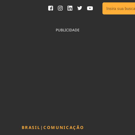
Ver toda
Podcast
PUBLICIDADE
Área do
Publicid
Fique por 
Congresso 
nossos líde
Acesse
BRASIL
|
COMUNICAÇÃO