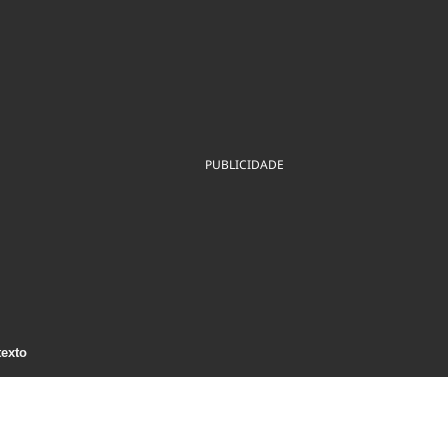
ios
Cultura
Podcast
Economia
Política
ral
Educação
Saúde
Tecnologia
Infraestrutura
Tempo
Internacional
mento
Meio Ambiente
PUBLICIDADE
texto