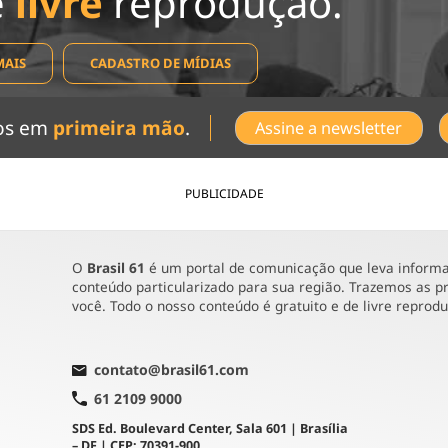
e
livre
reprodução.
MAIS
CADASTRO DE MÍDIAS
dos em
primeira mão
.
Assine a newsletter
PUBLICIDADE
O
Brasil 61
é um portal de comunicação que leva informaç
conteúdo particularizado para sua região. Trazemos as pr
você. Todo o nosso conteúdo é gratuito e de livre reprod
contato@brasil61.com
61 2109 9000
SDS Ed. Boulevard Center, Sala 601 | Brasília
– DF | CEP: 70391-900