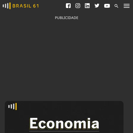
Ver todas as notícias
Saneamento
Podcasts
Indicadores
PUBLICIDADE
Área do comunicador
Bioinsumos
Publicidade Legal
Blog
Brasil Mineral
Fique por dentro do
Congresso Nacional e
Quem somos
nossos líderes.
Expediente
Acesse
Trabalhe no Brasil 61
Contato
Agronegócios
Comportamento
Meio Ambiente
Brasil
Cultura
Podcast
Brasil Mineral
Economia
Política
Ciência &
Educação
Saúde