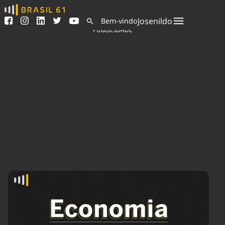
Ver todas as notícias
Saneamento
Josenildo
Bem-vindo
Podcasts
Indicadores
PUBLICIDADE
Área do comunicador
Bioinsumos
Publicidade Legal
Blog
Sair da plataforma
Brasil Mineral
Quem somos
Fique por dentro do
Congresso Nacional e
Expediente
nossos líderes.
Trabalhe no Brasil 61
Acesse
Contato
Agronegócios
Comportamento
Meio Ambiente
Brasil
Cultura
Podcast
Brasil Mineral
Economia
Política
Ciência &
Educação
Saúde