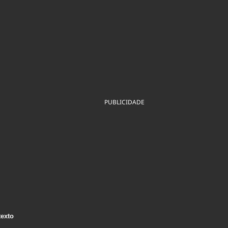
ios
Cultura
Podcast
Economia
Política
ral
Educação
Saúde
Tecnologia
Infraestrutura
Tempo
Internacional
mento
Meio Ambiente
PUBLICIDADE
texto