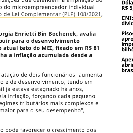
Dóla
to do microempreendedor individual
R$ 5
o de Lei Complementar (PLP) 108/2021
,
CNI:
dívi
Piso
orgia Enrietti Bin Bochenek, avalia
apr
buir para o desenvolvimento
impa
 atual teto do MEI, fixado em R$ 81
bilh
ha a inflação acumulada desde a
Apex
abri
bras
ratação de dois funcionários, aumenta
ão e de desenvolvimento, tendo em
il já estava estagnado há anos,
la inflação, forçando cada pequeno
egimes tributários mais complexos e
o maior para o seu desempenho”,
eto pode favorecer o crescimento dos