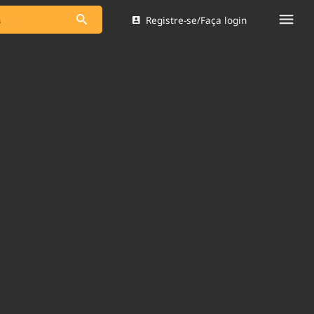
Registre-se/Faça login
s as notícias
Saneamento
s
Indicadores
 comunicador
Bioinsumos
ade Legal
Blog
Brasil Mineral
Quem somos
dentro do
Nacional e
Expediente
res.
Trabalhe no Brasil 61
Contato