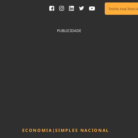
Ver toda
Podcast
PUBLICIDADE
Área do
Publicid
Fique por 
Congresso 
nossos líde
Acesse
ECONOMIA
|
SIMPLES NACIONAL