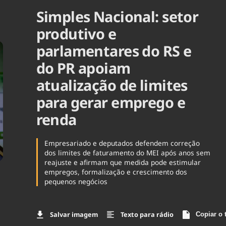
Simples Nacional: setor
Agronegóc
Brasil
produtivo e
Brasil Mine
Ciência & 
parlamentares do RS e
Cinema
do PR apoiam
Comporta
atualização de limites
para gerar emprego e
renda
Empresariado e deputados defendem correção
dos limites de faturamento do MEI após anos sem
reajuste e afirmam que medida pode estimular
empregos, formalização e crescimento dos
pequenos negócios
Salvar imagem
Texto para rádio
Copiar o 