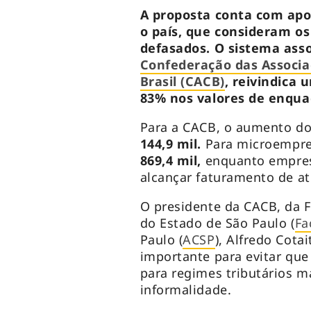
A proposta conta com apo
o país, que consideram os
defasados. O sistema assoc
Confederação das Associa
Brasil (CACB)
, reivindica
83% nos valores de enqua
Para a CACB, o aumento do 
144,9 mil.
Para microempres
869,4 mil,
enquanto empres
alcançar faturamento de a
O presidente da CACB, da 
do Estado de São Paulo (
Fa
Paulo (
ACSP
), Alfredo Cota
importante para evitar qu
para regimes tributários m
informalidade.