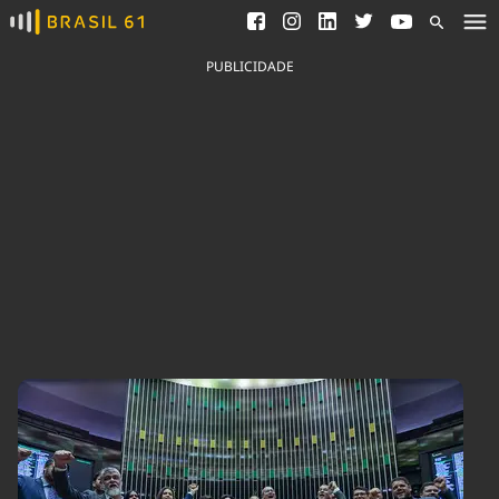
Ver todas as notícias
Saneamento
Podcasts
Indicadores
PUBLICIDADE
Área do comunicador
Bioinsumos
Publicidade Legal
Blog
Brasil Mineral
Fique por dentro do
Congresso Nacional e
Quem somos
nossos líderes.
Expediente
Acesse
Trabalhe no Brasil 61
Contato
Agronegócios
Comportamento
Meio Ambiente
Brasil
Cultura
Podcast
Brasil Mineral
Economia
Política
Ciência &
Educação
Saúde