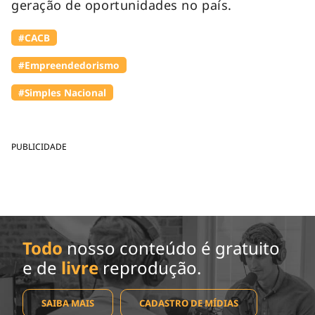
geração de oportunidades no país.
#⁠CACB
#Empreendedorismo
#Simples Nacional
PUBLICIDADE
Todo
nosso conteúdo é gratuito
e de
livre
reprodução.
SAIBA MAIS
CADASTRO DE MÍDIAS