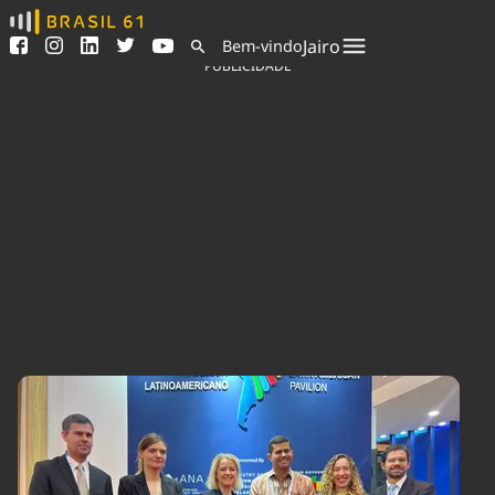
Ver todas as notícias
Saneamento
Jairo
Bem-vindo
Podcasts
Indicadores
PUBLICIDADE
Área do comunicador
Bioinsumos
Publicidade Legal
Blog
Sair da plataforma
Brasil Mineral
Quem somos
Fique por dentro do
Congresso Nacional e
Expediente
nossos líderes.
Trabalhe no Brasil 61
Acesse
Contato
Agronegócios
Comportamento
Meio Ambiente
Brasil
Cultura
Podcast
Brasil Mineral
Economia
Política
Ciência &
Educação
Saúde