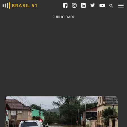
Ver todas as notícias
Saneamento
Podcasts
Indicadores
PUBLICIDADE
Área do comunicador
Bioinsumos
Publicidade Legal
Blog
Brasil Mineral
Fique por dentro do
Congresso Nacional e
Quem somos
nossos líderes.
Expediente
Acesse
Trabalhe no Brasil 61
Contato
Agronegócios
Comportamento
Meio Ambiente
Brasil
Cultura
Podcast
Brasil Mineral
Economia
Política
Ciência &
Educação
Saúde