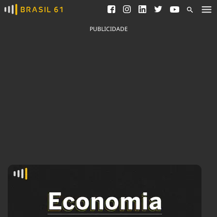
Ver todas as notícias
Saneamento
Podcasts
Indicadores
PUBLICIDADE
Área do comunicador
Bioinsumos
Publicidade Legal
Blog
Brasil Mineral
Fique por dentro do
Congresso Nacional e
Quem somos
nossos líderes.
Expediente
Acesse
Trabalhe no Brasil 61
Contato
Agronegócios
Comportamento
Meio Ambiente
Brasil
Cultura
Podcast
Brasil Mineral
Economia
Política
Ciência &
Educação
Saúde