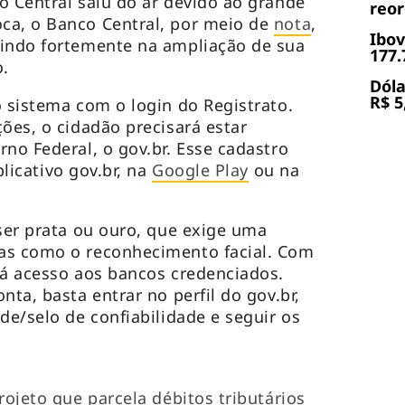
o Central saiu do ar devido ao grande
reor
ca, o Banco Central, por meio de
nota
,
Ibov
tindo fortemente na ampliação de sua
177.
.
Dóla
R$ 5
no sistema com o
login
do Registrato.
ões, o cidadão precisará estar
no Federal, o gov.br. Esse cadastro
licativo gov.br, na
Google Play
ou na
 ser prata ou ouro, que exige uma
as como o reconhecimento facial. Com
rá acesso aos bancos credenciados.
nta, basta entrar no perfil do gov.br,
de/selo de confiabilidade e seguir os
rojeto que parcela débitos tributários