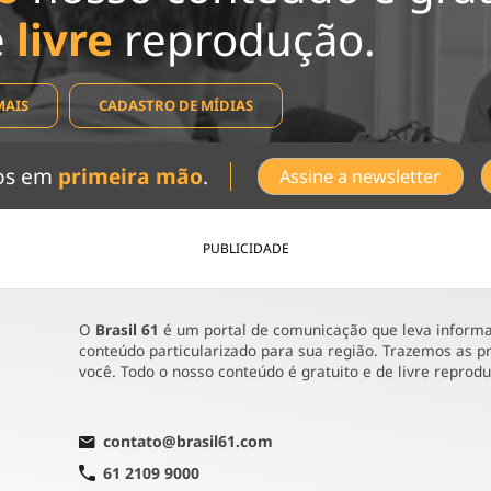
e
livre
reprodução.
MAIS
CADASTRO DE MÍDIAS
dos em
primeira mão
.
Assine a newsletter
PUBLICIDADE
O
Brasil 61
é um portal de comunicação que leva informaç
conteúdo particularizado para sua região. Trazemos as pr
você. Todo o nosso conteúdo é gratuito e de livre reprod
contato@brasil61.com
61 2109 9000