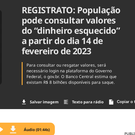
REGISTRATO: População
Agronegóc
Brasil
pode consultar valores
Brasil Mine
Ciência & 
do “dinheiro esquecido”
Cinema
a partir do dia 14 de
Comporta
fevereiro de 2023
Para consultar ou resgatar valores, será
necessário login na plataforma do Governo
Federal, o gov.br. O Banco Central estima que
existam R$ 8 bilhões disponíveis para saque.
Salvar imagem
Texto para rádio
Copiar o 
Áudio (01:44s)
PUBL