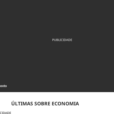
ios
Cultura
Podcast
Economia
Política
ral
Educação
Saúde
Tecnologia
Infraestrutura
Tempo
Internacional
mento
Meio Ambiente
PUBLICIDADE
texto
ÚLTIMAS SOBRE ECONOMIA
ICIDADE