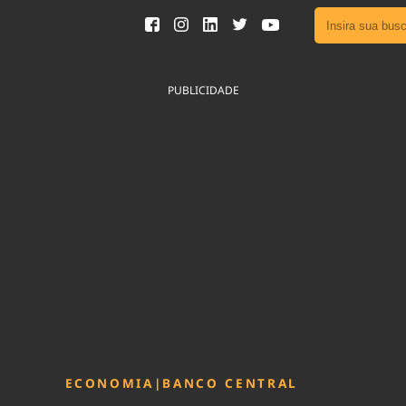
Ver toda
Podcast
PUBLICIDADE
Área do
Publicid
Sair da 
Fique por 
Congresso 
nossos líde
Acesse
ECONOMIA
|
BANCO CENTRAL