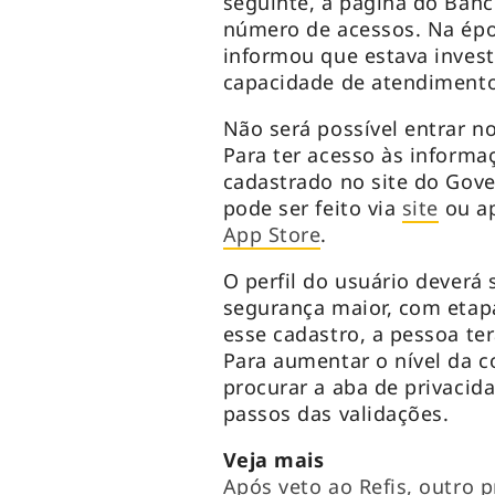
seguinte, a página do Banc
número de acessos. Na épo
informou que estava inves
capacidade de atendimento
Não será possível entrar 
Para ter acesso às informaç
cadastrado no site do Gover
pode ser feito via
site
ou ap
App Store
.
O perfil do usuário deverá
segurança maior, com etap
esse cadastro, a pessoa te
Para aumentar o nível da co
procurar a aba de privacida
passos das validações.
Veja mais
Após veto ao Refis, outro p