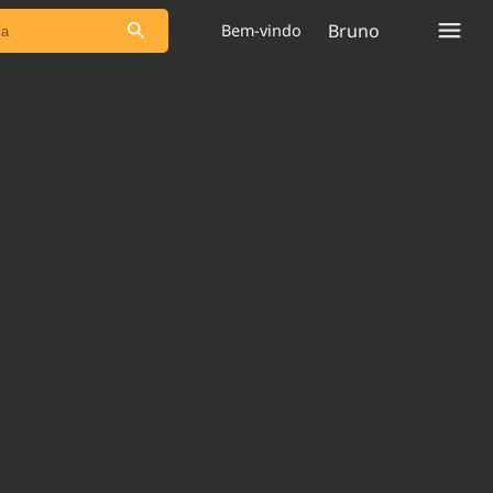
Bruno
Bem-vindo
s as notícias
Saneamento
s
Indicadores
 comunicador
Bioinsumos
ade Legal
Blog
plataforma
Brasil Mineral
Quem somos
Expediente
dentro do
Nacional e
Trabalhe no Brasil 61
res.
Contato