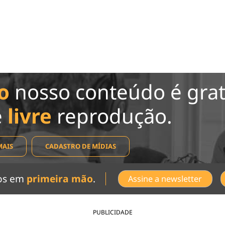
o
nosso conteúdo é grat
e
livre
reprodução.
MAIS
CADASTRO DE MÍDIAS
dos em
primeira mão
.
Assine a newsletter
PUBLICIDADE