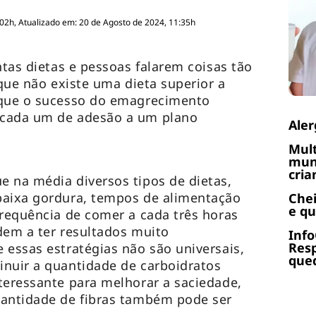
:02h, Atualizado em: 20 de Agosto de 2024, 11:35h
ntas dietas e pessoas falarem coisas tão
 que não existe uma dieta superior a
 que o sucesso do emagrecimento
 cada um de adesão a um plano
Aler
Mult
muni
cria
 na média diversos tipos de dietas,
baixa gordura, tempos de alimentação
Chei
e q
frequência de comer a cada três horas
dem a ter resultados muito
Info
Res
 essas estratégias não são universais,
qued
inuir a quantidade de carboidratos
teressante para melhorar a saciedade,
uantidade de fibras também pode ser