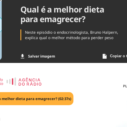
Qual é a melhor dieta
Agronegóc
Brasil
para emagrecer?
Brasil Mine
Ciência & 
Cinema
Neste episódio o endocrinologista, Bruno Halpern,
Comporta
explica qual o melhor método para perder peso
Salvar imagem
Copiar o 
P
a melhor dieta para emagrecer? (02:37s)