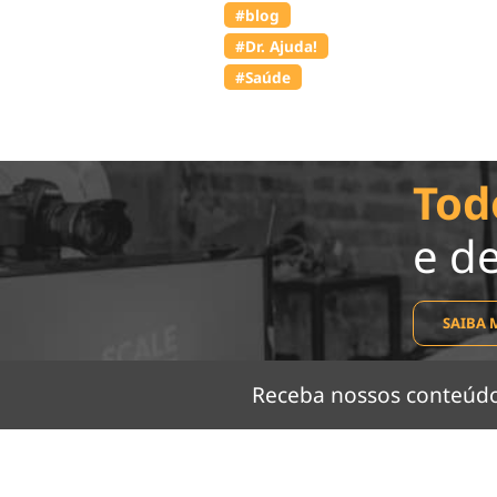
#blog
#Dr. Ajuda!
#Saúde
Tod
e d
SAIBA 
Receba nossos conteú