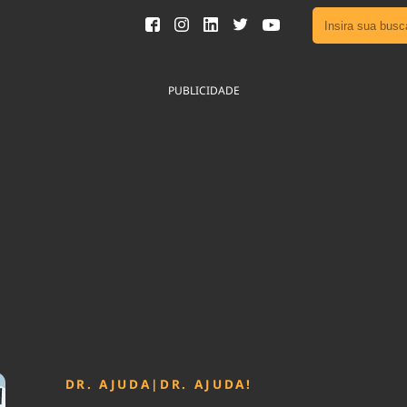
Ver toda
Podcast
PUBLICIDADE
Área do
Publicid
Sair da 
Fique por 
Congresso 
nossos líde
Acesse
DR. AJUDA
|
DR. AJUDA!