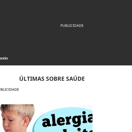
ios
Cultura
Podcast
Economia
Política
ral
Educação
Saúde
Tecnologia
Infraestrutura
Tempo
PUBLICIDADE
Internacional
mento
Meio Ambiente
texto
ÚLTIMAS SOBRE SAÚDE
UBLICIDADE