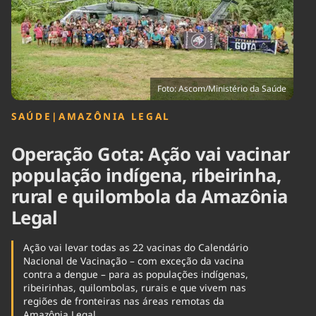
Tecnologia
Infraestrutura
Tempo
Cinema
Internacional
Foto: Ascom/Ministério da Saúde
SAÚDE
|
AMAZÔNIA LEGAL
Operação Gota: Ação vai vacinar
população indígena, ribeirinha,
rural e quilombola da Amazônia
Legal
Ação vai levar todas as 22 vacinas do Calendário
Nacional de Vacinação – com exceção da vacina
contra a dengue – para as populações indígenas,
ribeirinhas, quilombolas, rurais e que vivem nas
regiões de fronteiras nas áreas remotas da
Amazônia Legal.