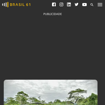
Ver todas as notícias
Saneamento
Podcasts
Indicadores
PUBLICIDADE
Área do comunicador
Bioinsumos
Publicidade Legal
Blog
Brasil Mineral
Fique por dentro do
Congresso Nacional e
Quem somos
nossos líderes.
Expediente
Acesse
Trabalhe no Brasil 61
Contato
Agronegócios
Comportamento
Meio Ambiente
Brasil
Cultura
Podcast
Brasil Mineral
Economia
Política
Ciência &
Educação
Saúde