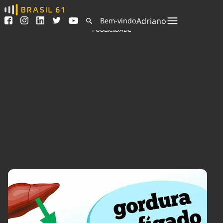
Ver todas as notícias
Saneamento
Adriano
Bem-vindo
Podcasts
Indicadores
PUBLICIDADE
Área do comunicador
Bioinsumos
Publicidade Legal
Blog
Sair da plataforma
Brasil Mineral
Quem somos
Fique por dentro do
Congresso Nacional e
Expediente
nossos líderes.
Trabalhe no Brasil 61
Acesse
Contato
Agronegócios
Comportamento
Meio Ambiente
Brasil
Cultura
Podcast
Brasil Mineral
Economia
Política
Ciência &
Educação
Saúde