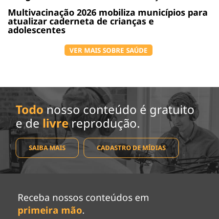
Multivacinação 2026 mobiliza municípios para
atualizar caderneta de crianças e
adolescentes
VER MAIS SOBRE SAÚDE
Todo
nosso conteúdo é gratuito
e de
livre
reprodução.
SAIBA MAIS
CADASTRO DE MÍDIAS
Receba nossos conteúdos em
primeira mão
.