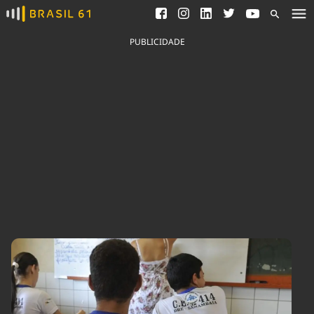
Ver todas as notícias
Saneamento
Podcasts
Indicadores
PUBLICIDADE
Área do comunicador
Bioinsumos
Publicidade Legal
Blog
Brasil Mineral
Fique por dentro do
Congresso Nacional e
Quem somos
nossos líderes.
Expediente
Acesse
Trabalhe no Brasil 61
Contato
Agronegócios
Comportamento
Meio Ambiente
Brasil
Cultura
Podcast
Brasil Mineral
Economia
Política
Ciência &
Educação
Saúde