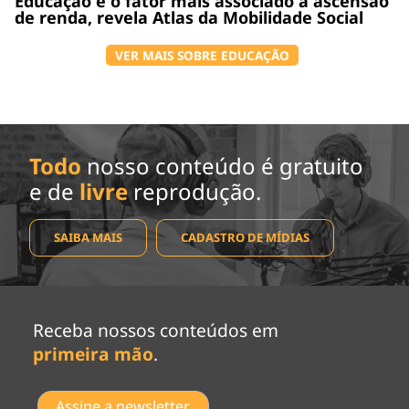
Educação é o fator mais associado à ascensão
de renda, revela Atlas da Mobilidade Social
VER MAIS SOBRE EDUCAÇÃO
Todo
nosso conteúdo é gratuito
e de
livre
reprodução.
SAIBA MAIS
CADASTRO DE MÍDIAS
Receba nossos conteúdos em
primeira mão
.
Assine a newsletter