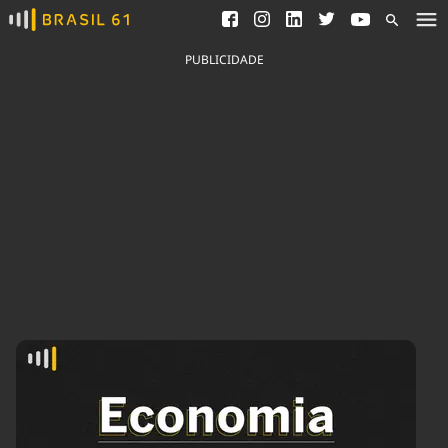
Ver todas as notícias
Saneamento
Podcasts
Indicadores
PUBLICIDADE
Área do comunicador
Bioinsumos
Publicidade Legal
Blog
Brasil Mineral
Fique por dentro do
Congresso Nacional e
Quem somos
nossos líderes.
Expediente
Acesse
Trabalhe no Brasil 61
Contato
Agronegócios
Comportamento
Meio Ambiente
Brasil
Cultura
Podcast
Brasil Mineral
Economia
Política
Ciência &
Educação
Saúde