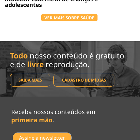
adolescentes
VER MAIS SOBRE SAÚDE
Todo
nosso conteúdo é gratuito
e de
livre
reprodução.
SAIBA MAIS
CADASTRO DE MÍDIAS
Receba nossos conteúdos em
primeira mão
.
Assine a newsletter