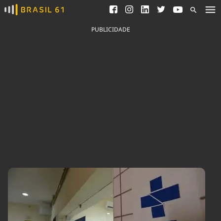
Ver todas as notícias
Saneamento
Podcasts
Indicadores
PUBLICIDADE
Área do comunicador
Bioinsumos
Publicidade Legal
Blog
Brasil Mineral
Fique por dentro do
Congresso Nacional e
Quem somos
nossos líderes.
Expediente
Acesse
Trabalhe no Brasil 61
Contato
Agronegócios
Comportamento
Meio Ambiente
Brasil
Cultura
Podcast
Brasil Mineral
Economia
Política
Ciência &
Educação
Saúde