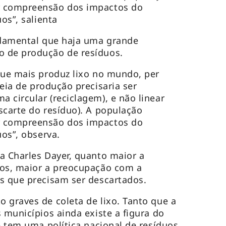
r compreensão dos impactos do
uos”, salienta
ndamental que haja uma grande
o de produção de resíduos.
 que mais produz lixo no mundo,
per
eia de produção precisaria ser
 circular (reciclagem), e não linear
scarte do resíduo). A população
r compreensão dos impactos do
uos”, observa.
a Charles Dayer, quanto maior a
dos, maior a preocupação com a
s que precisam ser descartados.
 graves de coleta de lixo. Tanto que a
 municípios ainda existe a figura do
e tem uma política nacional de resíduos