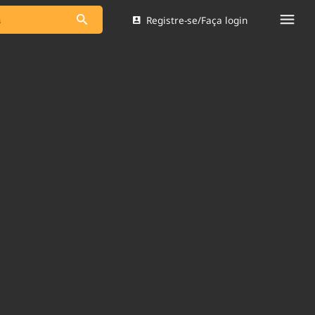
Registre-se/Faça login
s as notícias
Saneamento
s
Indicadores
 comunicador
Bioinsumos
ade Legal
Blog
Brasil Mineral
Quem somos
dentro do
Nacional e
Expediente
res.
Trabalhe no Brasil 61
Contato