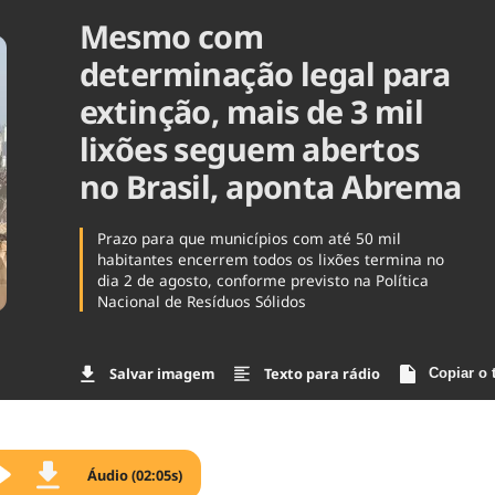
Mesmo com
Agronegóc
Brasil
determinação legal para
Brasil Mine
Ciência & 
extinção, mais de 3 mil
Cinema
lixões seguem abertos
Comporta
no Brasil, aponta Abrema
Prazo para que municípios com até 50 mil
habitantes encerrem todos os lixões termina no
dia 2 de agosto, conforme previsto na Política
Nacional de Resíduos Sólidos
Salvar imagem
Texto para rádio
Copiar o 
Áudio (02:05s)