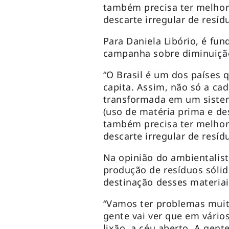
também precisa ter melho
descarte irregular de resíd
Para Daniela Libório, é fu
campanha sobre diminuiçã
“O Brasil é um dos países
capita
. Assim, não só a cad
transformada em um sistema
(uso de matéria prima e de
também precisa ter melho
descarte irregular de resíd
Na opinião do ambientalist
produção de resíduos sóli
destinação desses materiai
“Vamos ter problemas muito
gente vai ver que em vários
lixão, a céu aberto. A gent