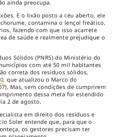
ção ainda preocupa.
xões. E o lixão posto a céu aberto, ele
 chorume, contamina o lençol freático,
rios, fazendo com que isso acarrete
rea de saúde e realmente prejudique o
íduos Sólidos (PNRS) do Ministério do
unicípios com até 50 mil habitantes
ão correta dos resíduos sólidos,
20
, que atualizou o Marco do
07). Mas, sem condições de cumprirem
cumprimento dessa meta foi estendido
ia 2 de agosto.
cialista em direito dos resíduos e
cio Soler entende que, para que o
onteça, os gestores precisam ter
um planejamento.