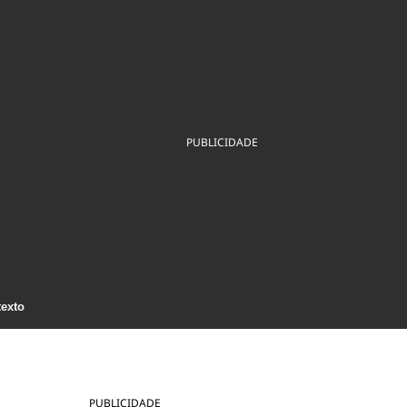
ios
Cultura
Podcast
Economia
Política
ral
Educação
Saúde
Tecnologia
Infraestrutura
Tempo
Internacional
mento
Meio Ambiente
PUBLICIDADE
texto
PUBLICIDADE