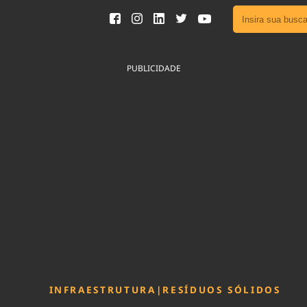
Ver toda
Podcast
PUBLICIDADE
Área do
Publicid
Fique por 
Congresso 
nossos líde
Acesse
INFRAESTRUTURA
|
RESÍDUOS SÓLIDOS