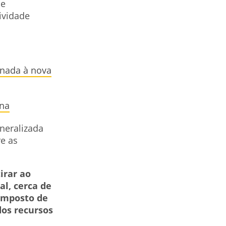
 e
ividade
onada à nova
ana
neralizada
e as
irar ao
al, cerca de
 Imposto de
dos recursos