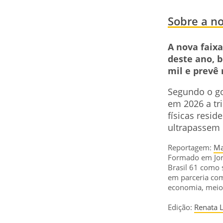
Sobre a no
A nova faix
deste ano, 
mil e prevê
Segundo o go
em 2026 a tr
físicas resid
ultrapassem 
Reportagem:
Ma
Formado em Jorn
Brasil 61 como 
em parceria com
economia, meio 
Edição:
Renata 