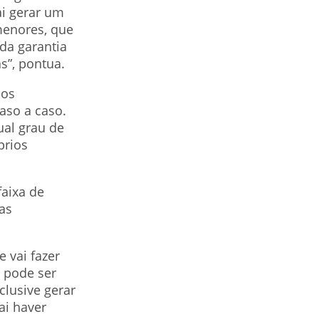
ai gerar um
menores, que
da garantia
s”, pontua.
nos
aso a caso.
ual grau de
prios
aixa de
as
 vai fazer
, pode ser
clusive gerar
ai haver