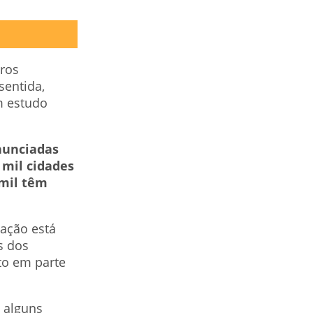
iros
sentida,
m estudo
nunciadas
 mil cidades
 mil têm
lação está
s dos
to em parte
 alguns