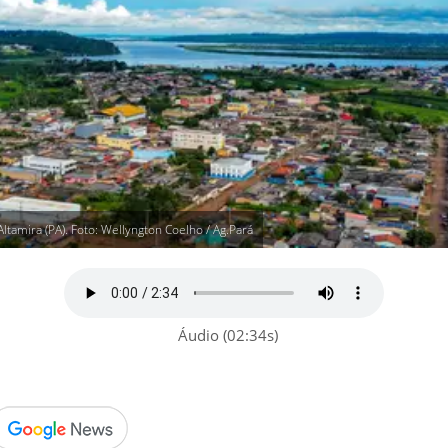
tamira (PA). Foto: Wellyngton Coelho / Ag.Pará
Áudio (02:34s)