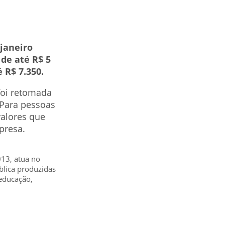
janeiro
de até R$ 5
 R$ 7.350.
foi retomada
 Para pessoas
valores que
presa.
013, atua no
blica produzidas
educação,