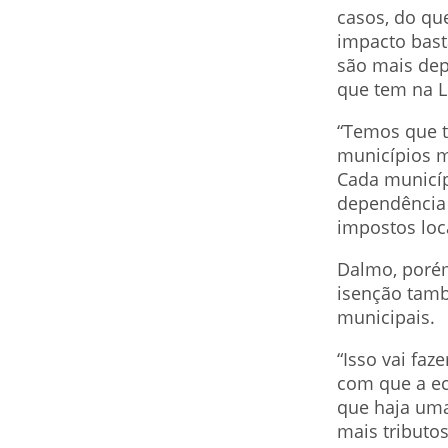
casos, do qu
impacto bast
são mais dep
que tem na L
“Temos que t
municípios m
Cada municíp
dependência
impostos loc
Dalmo, porém
isenção tamb
municipais.
“Isso vai fa
com que a ec
que haja uma
mais tributo