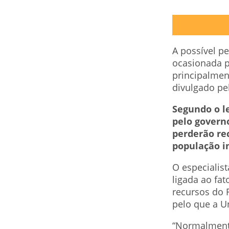
A possível p
ocasionada p
principalmen
divulgado pe
Segundo o l
pelo governo
perderão re
população in
O especialis
ligada ao fa
recursos do 
pelo que a U
“Normalmente