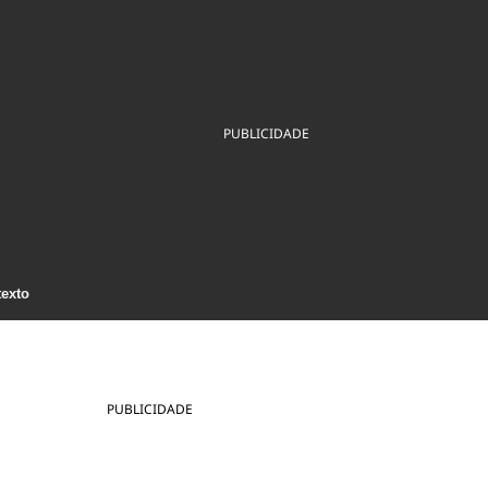
ios
Cultura
Podcast
Economia
Política
ral
Educação
Saúde
Tecnologia
Infraestrutura
Tempo
Internacional
PUBLICIDADE
mento
Meio Ambiente
texto
PUBLICIDADE