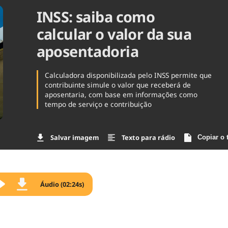
INSS: saiba como
Agronegóc
Brasil
calcular o valor da sua
Brasil Mine
Ciência & 
aposentadoria
Cinema
Comporta
Calculadora disponibilizada pelo INSS permite que
contribuinte simule o valor que receberá de
aposentaria, com base em informações como
tempo de serviço e contribuição
Salvar imagem
Texto para rádio
Copiar o 
Áudio (02:24s)