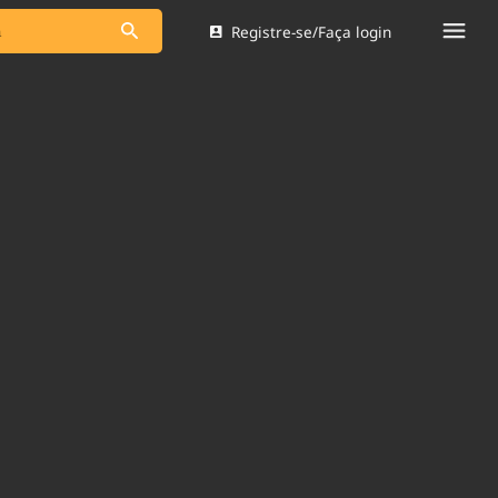
Registre-se/Faça login
s as notícias
Saneamento
s
Indicadores
 comunicador
Bioinsumos
ade Legal
Blog
Brasil Mineral
Quem somos
dentro do
Nacional e
Expediente
res.
Trabalhe no Brasil 61
Contato