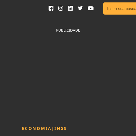
Ver toda
Podcast
PUBLICIDADE
Área do
Publicid
Fique por 
Congresso 
nossos líde
Acesse
ECONOMIA
|
INSS