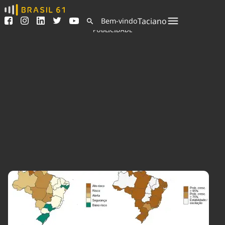
Ver todas as notícias
Saneamento
Taciano
Bem-vindo
Podcasts
Indicadores
PUBLICIDADE
Área do comunicador
Bioinsumos
Publicidade Legal
Blog
Sair da plataforma
Brasil Mineral
Quem somos
Fique por dentro do
Congresso Nacional e
Expediente
nossos líderes.
Trabalhe no Brasil 61
Acesse
Contato
Agronegócios
Comportamento
Meio Ambiente
Brasil
Cultura
Podcast
Brasil Mineral
Economia
Política
Ciência &
Educação
Saúde