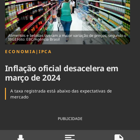
Tecnologia
Infraestrutura
Tempo
Cinema
Internacional
Alimentos e bebidas tiveram a maior variação de preços, segundo o
IBGEFoto: EBC/Agência Brasil
ECONOMIA
|
IPCA
Inflação oficial desacelera em
março de 2024
A taxa registrada está abaixo das expectativas de
mercado
PUBLICIDADE