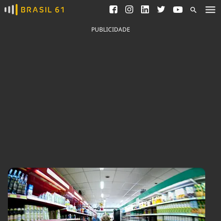
Ver todas as notícias
Saneamento
Podcasts
Indicadores
PUBLICIDADE
Área do comunicador
Bioinsumos
Publicidade Legal
Blog
Brasil Mineral
Fique por dentro do
Congresso Nacional e
Quem somos
nossos líderes.
Expediente
Acesse
Trabalhe no Brasil 61
Contato
Agronegócios
Comportamento
Meio Ambiente
Brasil
Cultura
Podcast
Brasil Mineral
Economia
Política
Ciência &
Educação
Saúde