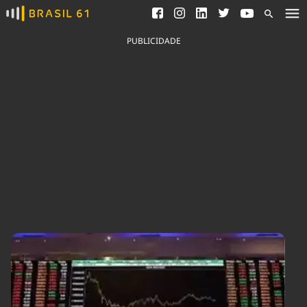
Ver todas as notícias
Saneamento
Podcasts
Indicadores
PUBLICIDADE
Área do comunicador
Bioinsumos
Publicidade Legal
Blog
Brasil Mineral
Fique por dentro do
Congresso Nacional e
Quem somos
nossos líderes.
Expediente
Acesse
Trabalhe no Brasil 61
Contato
Agronegócios
Comportamento
Meio Ambiente
Brasil
Cultura
Podcast
Brasil Mineral
Economia
Política
Ciência &
Educação
Saúde