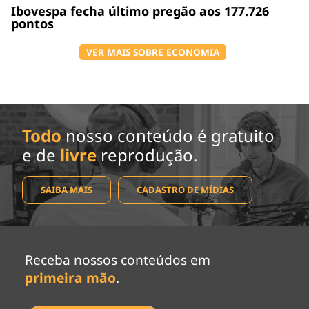
Ibovespa fecha último pregão aos 177.726
pontos
VER MAIS SOBRE ECONOMIA
Todo
nosso conteúdo é gratuito
e de
livre
reprodução.
SAIBA MAIS
CADASTRO DE MÍDIAS
Receba nossos conteúdos em
primeira mão
.