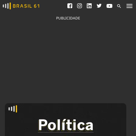
Ver todas as notícias
Saneamento
Podcasts
Indicadores
PUBLICIDADE
Área do comunicador
Bioinsumos
Publicidade Legal
Blog
Brasil Mineral
Fique por dentro do
Congresso Nacional e
Quem somos
nossos líderes.
Expediente
Acesse
Trabalhe no Brasil 61
Contato
Agronegócios
Comportamento
Meio Ambiente
Brasil
Cultura
Podcast
Brasil Mineral
Economia
Política
Ciência &
Educação
Saúde