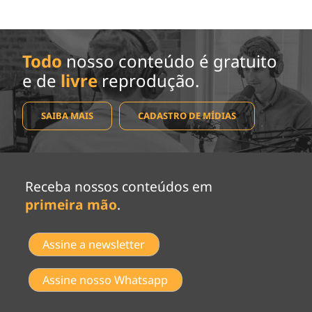
Todo
nosso conteúdo é gratuito
e de
livre
reprodução.
SAIBA MAIS
CADASTRO DE MÍDIAS
Receba nossos conteúdos em
primeira mão
.
Assine a newsletter
Assine nosso Whatsapp