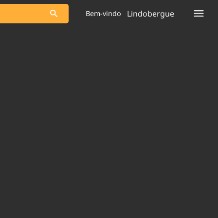
Lindobergue
Bem-vindo
s as notícias
Saneamento
s
Indicadores
 comunicador
Bioinsumos
ade Legal
Blog
plataforma
Brasil Mineral
Quem somos
Expediente
dentro do
Nacional e
Trabalhe no Brasil 61
res.
Contato