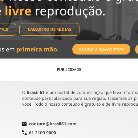
e
livre
reprodução.
MAIS
CADASTRO DE MÍDIAS
dos em
primeira mão
.
Assine a newsletter
PUBLICIDADE
O
Brasil 61
é um portal de comunicação que leva informaç
conteúdo particularizado para sua região. Trazemos as pr
você. Todo o nosso conteúdo é gratuito e de livre reprod
contato@brasil61.com
61 2109 9000