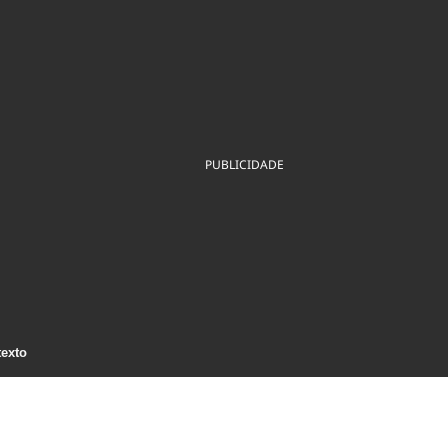
ios
Cultura
Podcast
Economia
Política
ral
Educação
Saúde
Tecnologia
Infraestrutura
Tempo
Internacional
mento
Meio Ambiente
PUBLICIDADE
texto