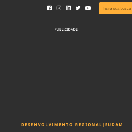
Ver toda
Podcast
PUBLICIDADE
Área do
Publicid
Sair da 
Fique por 
Congresso 
nossos líde
Acesse
DESENVOLVIMENTO REGIONAL
|
SUDAM