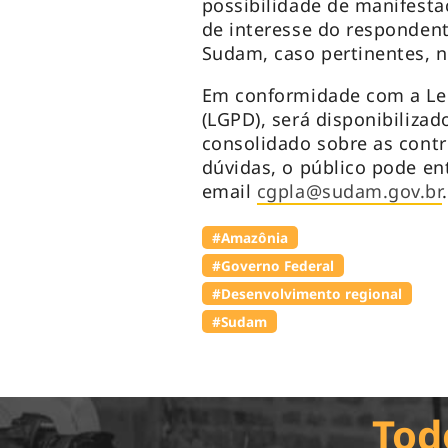
possibilidade de manifesta
de interesse do respondent
Sudam, caso pertinentes, 
Em conformidade com a Lei
(LGPD), será disponibiliza
consolidado sobre as cont
dúvidas, o público pode en
email
cgpla@sudam.gov.br
.
#Amazônia
#Governo Federal
#Desenvolvimento regional
#Sudam
Tod