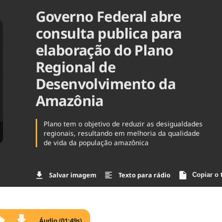
Governo Federal abre
Agronegóc
Brasil
consulta publica para
Brasil Mine
Ciência & 
elaboração do Plano
Cinema
Regional de
Comporta
Desenvolvimento da
Amazônia
Plano tem o objetivo de reduzir as desigualdades
regionais, resultando em melhoria da qualidade
de vida da população amazônica
Salvar imagem
Texto para rádio
Copiar o 
Áudio (01:49s)