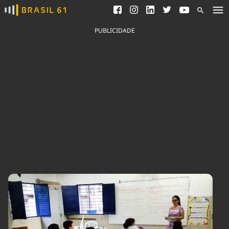
Ver todas as notícias
Saneamento
Podcasts
Indicadores
PUBLICIDADE
Área do comunicador
Bioinsumos
Publicidade Legal
Blog
Brasil Mineral
Fique por dentro do
Congresso Nacional e
Quem somos
nossos líderes.
Expediente
Acesse
Trabalhe no Brasil 61
Contato
Agronegócios
Comportamento
Meio Ambiente
Brasil
Cultura
Podcast
Brasil Mineral
Economia
Política
Ciência &
Educação
Saúde