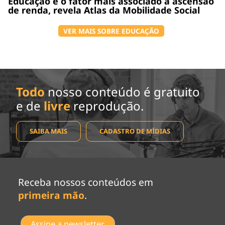
Educação é o fator mais associado à ascensão
de renda, revela Atlas da Mobilidade Social
VER MAIS SOBRE EDUCAÇÃO
Todo
nosso conteúdo é gratuito
e de
livre
reprodução.
SAIBA MAIS
CADASTRO DE MÍDIAS
Receba nossos conteúdos em
primeira mão
.
Assine a newsletter